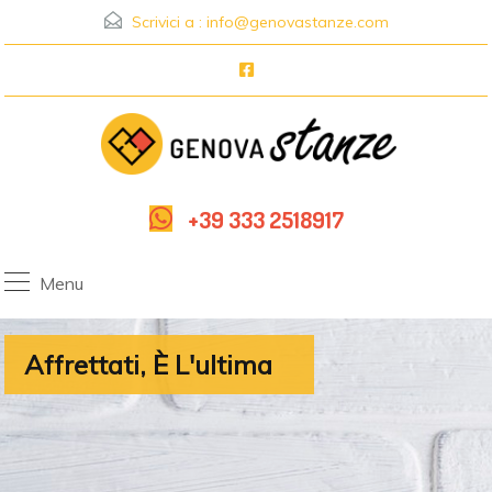
Scrivici a :
info@genovastanze.com
+39 333 2518917
Menu
Affrettati, È L'ultima