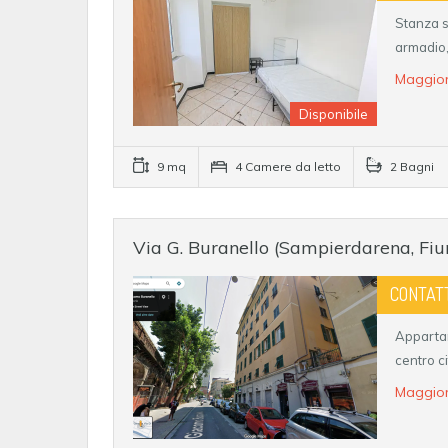
Stanza s
armadio,
Maggior
Disponibile
9 mq
4 Camere da letto
2 Bagni
Via G. Buranello (Sampierdarena, Fi
CONTAT
Appartam
centro c
Maggior