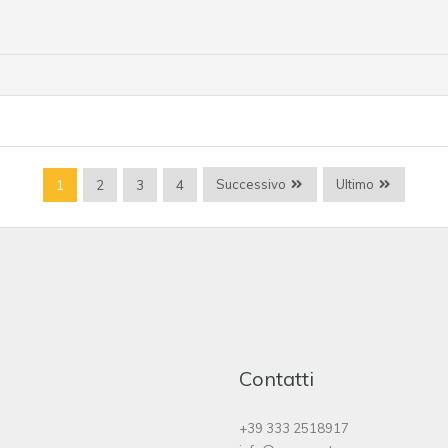
Successivo
Ultimo
1
2
3
4
Contatti
+39 333 2518917