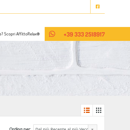
Contattaci
Hai un Immobile da Affittare? Scopri AffittoRelax®
+39 333 2518917
re? Scopri AffittoRelax®
Ordina per:
Dal più Recente al più Vecchio