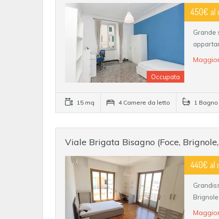
450€ al
Grande s
appartam
Maggior
Occupata
15 mq
4 Camere da letto
1 Bagno
Viale Brigata Bisagno (Foce, Brignole
440€ al
Grandiss
Brignole
Maggior