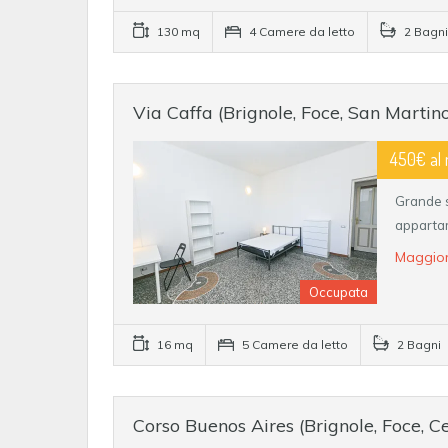
130 mq
4 Camere da letto
2 Bagni
Via Caffa (Brignole, Foce, San Martin
450€ al
Grande s
apparta
Maggior
Occupata
16 mq
5 Camere da letto
2 Bagni
Corso Buenos Aires (Brignole, Foce, C