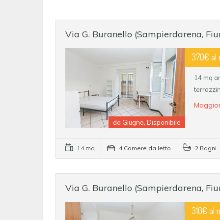
Via G. Buranello (Sampierdarena, Fiu
370€ al
14 mq ar
terrazzi
Maggior
da Giugno, Disponibile
14 mq
4 Camere da letto
2 Bagni
Via G. Buranello (Sampierdarena, Fiu
310€ al