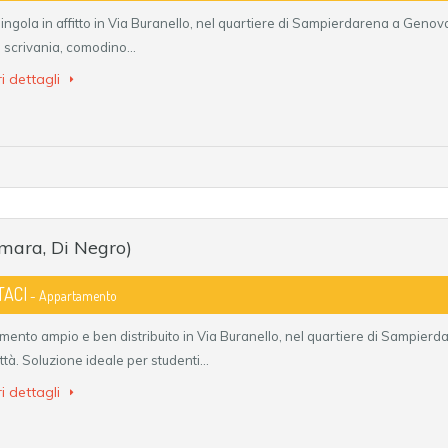
ingola in affitto in Via Buranello, nel quartiere di Sampierdarena a Genov
 scrivania, comodino…
i dettagli
umara, Di Negro)
TACI
- Appartamento
ento ampio e ben distribuito in Via Buranello, nel quartiere di Sampierda
ittà. Soluzione ideale per studenti…
i dettagli