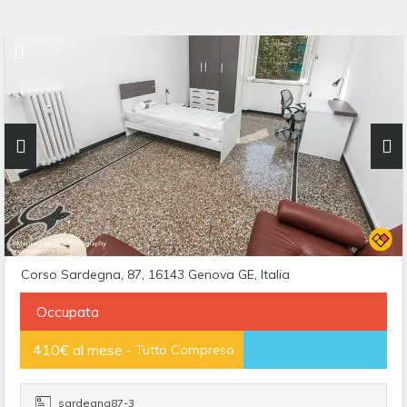
Corso Sardegna, 87, 16143 Genova GE, Italia
Occupata
410€ al mese
- Tutto Compreso
sardegna87-3